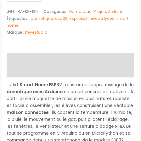
UGS :
RA-KS-129
Catégories :
Domotique
,
Projets Arduino
Étiquettes :
domotique
,
esp32
,
espressif
,
niveau lycée
,
smart
home
Marque :
Keyestudio
Description
Avis (0)
Le
kit Smart Home ESP32
transforme l’apprentissage de la
domotique avec Arduino
en projet concret et motivant. À
partir d’une maquette de maison en bois naturel, robuste
et facile à assembler, les élèves construisent une véritable
maison connectée
: ils captent la température, l’humidité,
la pluie, le mouvement ou le gaz, puis pilotent l’éclairage,
les fenêtres, le ventilateur et une serrure à badge RFID. Le
tout se programme en C Arduino ou en MicroPython et se
commande depuis un smartphone via le module ESP32.