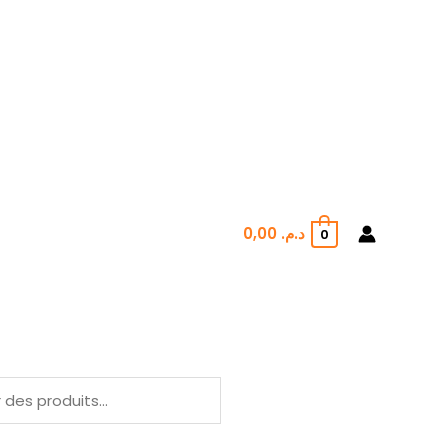
0,00
د.م.
0