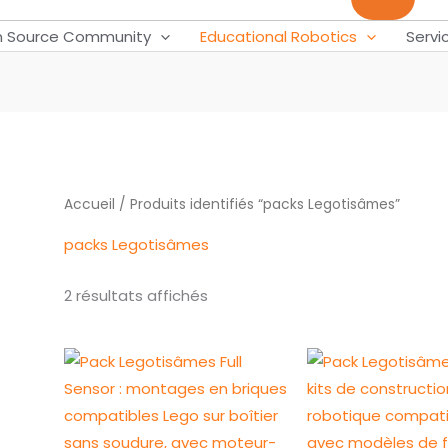
 Source Community
Educational Robotics
Servi
Accueil
/ Produits identifiés “packs Legotisâmes”
packs Legotisâmes
2 résultats affichés