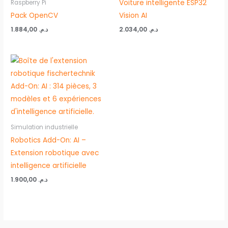
Voiture intelligente ESP32
Raspberry Pi
Pack OpenCV
Vision AI
1.884,00
د.م.
2.034,00
د.م.
Simulation industrielle
Robotics Add-On: AI –
Extension robotique avec
intelligence artificielle
1.900,00
د.م.