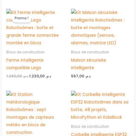
Le
Le
prix
prix
Promo !
initial
actuel
était :
est :
د.م. 1.230,00.
د.م. 1.290,00.
Blocs de construction
Blocs de construction
Ferme intelligente
Maison sécurisée
compatible Lego
intelligente
1.290,00
د.م.
1.230,00
د.م.
567,00
د.م.
Blocs de construction
Corbeille intelligente ESP32