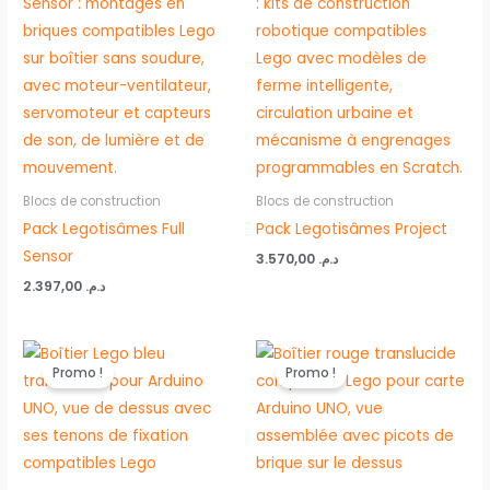
Blocs de construction
Blocs de construction
Pack Legotisâmes Full
Pack Legotisâmes Project
Sensor
3.570,00
د.م.
2.397,00
د.م.
Le
Le
Le
Le
prix
prix
prix
prix
Promo !
Promo !
initial
actuel
initial
actuel
était :
est :
était :
est :
د.م. 45,00.
د.م. 50,00.
د.م. 45,00.
د.م. 50,00.