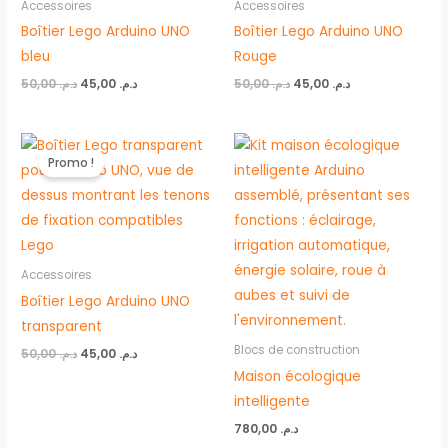
Accessoires
Accessoires
Boîtier Lego Arduino UNO
Boîtier Lego Arduino UNO
bleu
Rouge
50,00
د.م.
45,00
د.م.
50,00
د.م.
45,00
د.م.
Le
Le
prix
prix
Promo !
initial
actuel
était :
est :
د.م. 45,00.
د.م. 50,00.
Accessoires
Boîtier Lego Arduino UNO
transparent
Blocs de construction
50,00
د.م.
45,00
د.م.
Maison écologique
intelligente
780,00
د.م.