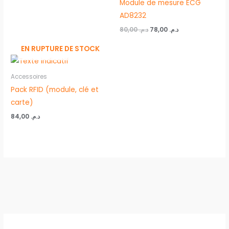
Module de mesure ECG
AD8232
80,00
د.م.
78,00
د.م.
EN RUPTURE DE STOCK
Accessoires
Pack RFID (module, clé et
carte)
84,00
د.م.