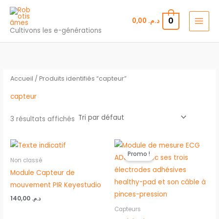
Aller
au
0
0,00
د.م.
contenu
Cultivons les e-générations
Accueil
/ Produits identifiés “capteur”
capteur
3 résultats affichés
Le
Le
prix
prix
Promo !
initial
actuel
Non classé
était :
est :
Module Capteur de
د.م. 78,00.
د.م. 80,00.
mouvement PIR Keyestudio
140,00
د.م.
Capteurs