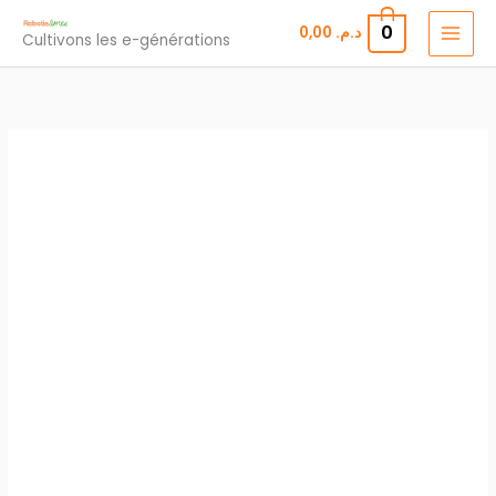
Robot
Aller
Tyrannosaure
0
0,00
د.م.
Cultivons les e-générations
au
contenu
quantité
de
Robot
Tyrannosaure