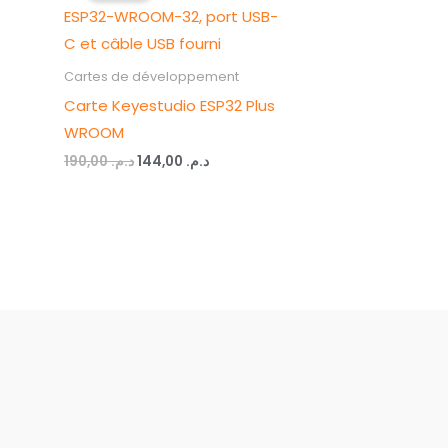
était :
est :
د.م. 144,00.
د.م. 190,00.
Cartes de développement
Carte Keyestudio ESP32 Plus
WROOM
190,00
د.م.
144,00
د.م.