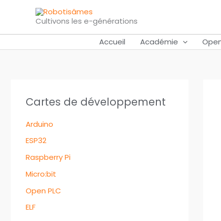
Aller
au
Cultivons les e-générations
contenu
Accueil
Académie
Open
Cartes de développement
Arduino
ESP32
Raspberry Pi
Micro:bit
Open PLC
ELF