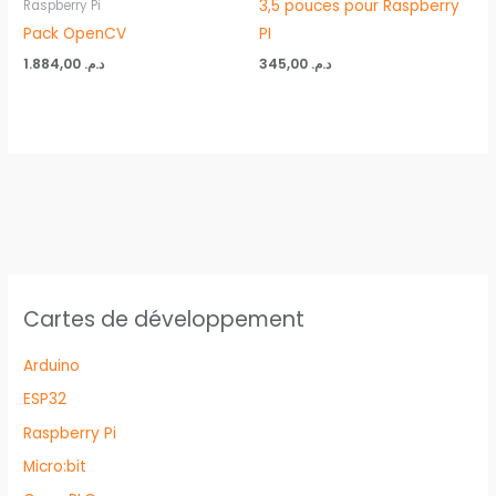
3,5 pouces pour Raspberry
Raspberry Pi
Pack OpenCV
PI
1.884,00
د.م.
345,00
د.م.
Cartes de développement
Arduino
ESP32
Raspberry Pi
Micro:bit