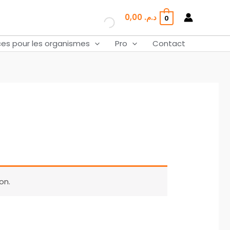
0,00
د.م.
0
ces pour les organismes
Pro
Contact
on.