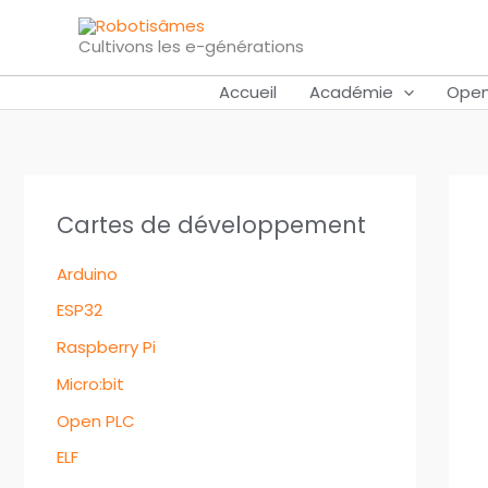
Aller
au
Cultivons les e-générations
contenu
Accueil
Académie
Open
Cartes de développement
Arduino
ESP32
Raspberry Pi
Micro:bit
Open PLC
ELF