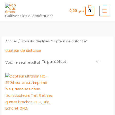
Aller
au
0
0,00
د.م.
contenu
Cultivons les e-générations
Accueil
/ Produits identifiés “capteur de distance”
capteur de distance
Voici le seul résultat