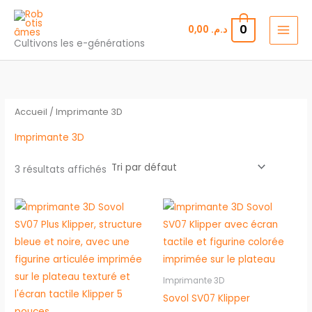
Aller
au
0
0,00
د.م.
contenu
Cultivons les e-générations
Accueil
/ Imprimante 3D
Imprimante 3D
3 résultats affichés
Imprimante 3D
Sovol SV07 Klipper