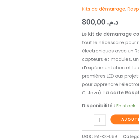
Pi
Kits de démarrage
,
Rasp
800,00
د.م.
Le
kit de démarrage co
tout le nécessaire pour r
électroniques avec un Ra
capteurs et modules, un
d’expérimentation et la 
premières LED aux projet
pour apprendre l’électr
C, Java).
La carte Raspb
Disponibilité :
En stock
AJOUTE
UGS :
RA-KS-069
Catégo