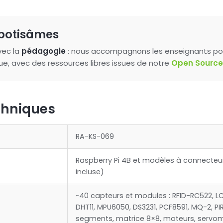
botisâmes
vec la
pédagogie
: nous accompagnons les enseignants pou
que, avec des ressources libres issues de notre
Open Sourc
chniques
RA-KS-069
Raspberry Pi 4B et modèles à connecteu
incluse)
~40 capteurs et modules : RFID-RC522, LC
DHT11, MPU6050, DS3231, PCF8591, MQ-2, PIR,
segments, matrice 8×8, moteurs, serv