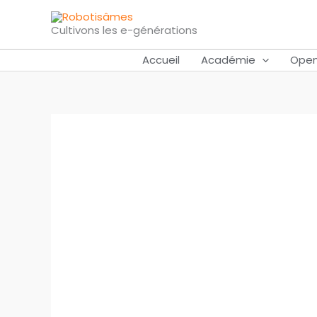
Aller
au
Cultivons les e-générations
contenu
Accueil
Académie
Open