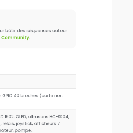
r bâtir des séquences autour
e Community
.
r GPIO 40 broches (carte non
D 1602, OLED, ultrasons HC-SR04,
 relais, joystick, afficheurs 7
omoteur, pompe…