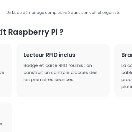
Un kit de démarrage complet, livré dans son coffret organisé.
it Raspberry Pi ?
Lecteur RFID inclus
Bra
Badge et carte RFID fournis : on
La c
de
construit un contrôle d’accès dès
câbl
les premières séances.
prop
plati
en