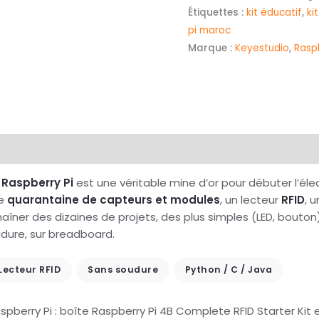
Étiquettes :
kit éducatif
,
ki
pi maroc
Marque :
Keyestudio
,
Raspb
 Raspberry Pi
est une véritable mine d’or pour débuter l’él
ne
quarantaine de capteurs et modules
, un lecteur
RFID
, 
aîner des dizaines de projets, des plus simples (LED, bouton
dure, sur breadboard.
Lecteur RFID
Sans soudure
Python / C / Java