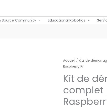
 Source Community
Educational Robotics
Servi
quantité
Accueil
/
Kits de démarra
Raspberry Pi
de
Kit
Kit de d
de
complet 
démarrage
complet
Raspberr
pour
Raspberry