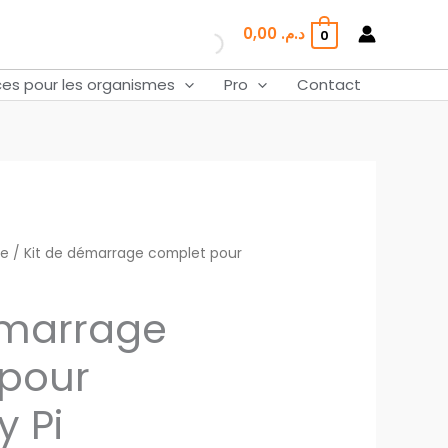
démarrage
0,00
د.م.
0
complet
pour
ces pour les organismes
Pro
Contact
Raspberry
Pi
ge
/ Kit de démarrage complet pour
émarrage
pour
y Pi