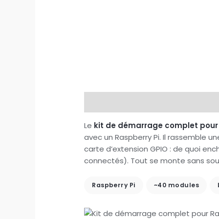
Description
Avis (0)
Le
kit de démarrage complet pour
avec un Raspberry Pi. Il rassemble u
carte d’extension GPIO : de quoi ench
connectés). Tout se monte sans sou
Raspberry Pi
~40 modules