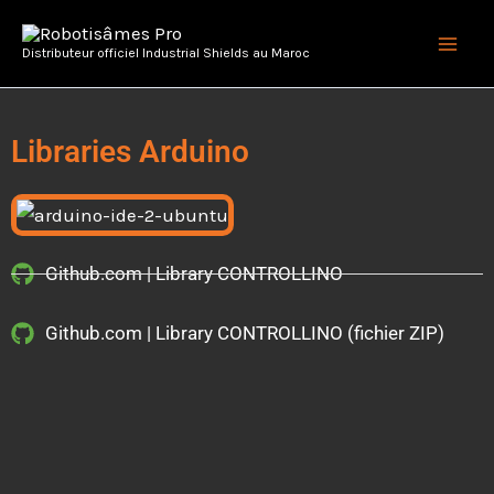
Aller
Main
au
Distributeur officiel Industrial Shields au Maroc
Men
contenu
Libraries Arduino
Github.com | Library CONTROLLINO
Github.com | Library CONTROLLINO (fichier ZIP)