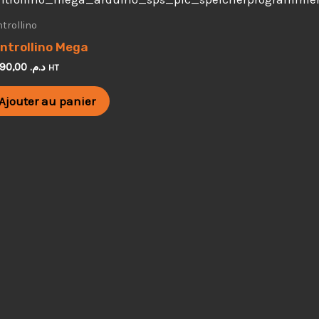
trollino
ntrollino Mega
4.590,00
د.م.
HT
Ajouter au panier