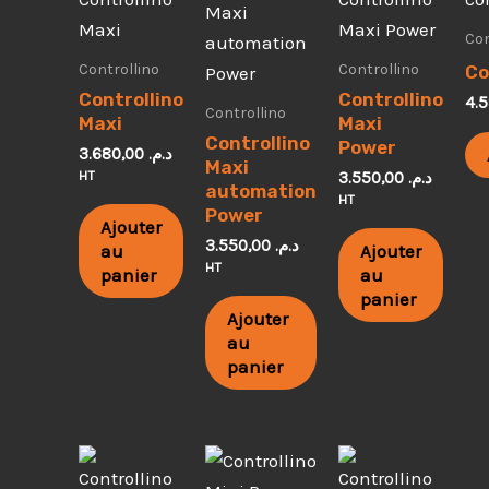
Con
Controllino
Controllino
Co
Controllino
Controllino
Controllino
Maxi
Maxi
Controllino
Power
3.680,00
د.م.
Maxi
HT
3.550,00
د.م.
automation
HT
Power
Ajouter
3.550,00
د.م.
au
Ajouter
HT
panier
au
panier
Ajouter
au
panier