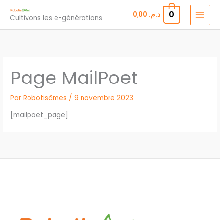
Aller
0
0,00
د.م.
Cultivons les e-générations
au
contenu
Page MailPoet
Par
Robotisâmes
/
9 novembre 2023
[mailpoet_page]