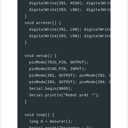
  digitalWrite(IN1, HIGH); digitalWrite(IN2, L
  digitalWrite(IN3, LOW);  digitalWrite(IN4, H
}

void arreter() {

  digitalWrite(IN1, LOW); digitalWrite(IN2, LO
  digitalWrite(IN3, LOW); digitalWrite(IN4, LO
}

void setup() {

  pinMode(TRIG_PIN, OUTPUT);

  pinMode(ECHO_PIN, INPUT);

  pinMode(IN1, OUTPUT); pinMode(IN2, OUTPUT);

  pinMode(IN3, OUTPUT); pinMode(IN4, OUTPUT);

  Serial.begin(9600);

  Serial.println("Robot prêt !");

}

void loop() {

  long d = mesurer();
