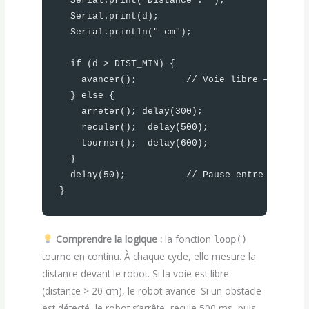
  Serial.print("Distance : ");

  Serial.print(d);

  Serial.println(" cm");

  if (d > DIST_MIN) {

    avancer();         // Voie libre — on avan
  } else {

    arreter(); delay(300);

    reculer();  delay(500);

    tourner();  delay(600);

  }

  delay(50);           // Pause entre deux mes
}
Comprendre la logique :
la fonction
loop()
tourne en continu. À chaque cycle, elle mesure la
distance devant le robot. Si la voie est libre
(distance > 20 cm), le robot avance. Si un obstacle
est détecté, le robot s’arrête, recule 500 ms, puis