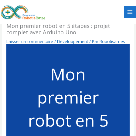
Aller
au
contenu
Mon premier robot en 5 étapes : projet
complet avec Arduino Uno
Laisser un commentaire
/
Développement
/ Par
Robotisâmes
Mon
premier
robot en 5