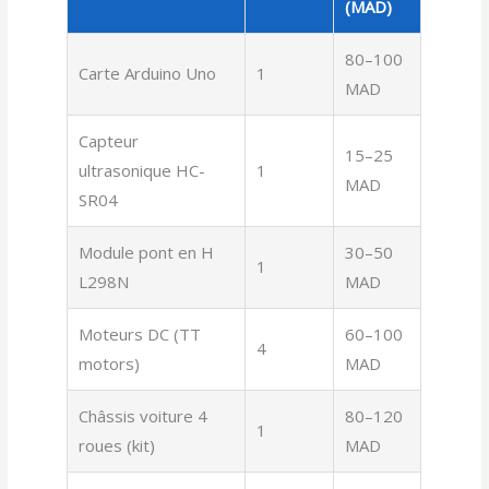
(MAD)
80–100
Carte Arduino Uno
1
MAD
Capteur
15–25
ultrasonique HC-
1
MAD
SR04
Module pont en H
30–50
1
L298N
MAD
Moteurs DC (TT
60–100
4
motors)
MAD
Châssis voiture 4
80–120
1
roues (kit)
MAD