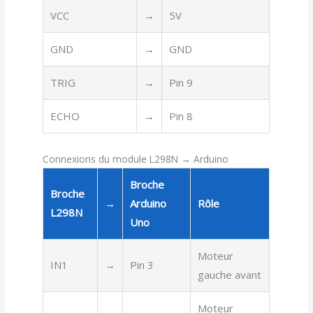
VCC
→
5V
GND
→
GND
TRIG
→
Pin 9
ECHO
→
Pin 8
Connexions du module L298N → Arduino
Broche
Broche
→
Arduino
Rôle
L298N
Uno
Moteur
IN1
→
Pin 3
gauche avant
Moteur