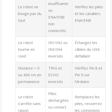
insuffisante
Le robot ne
Vérifiez les piles
ou
bouge pas du
et les cavaliers
ENA/ENB
tout
ENA/ENB
non
connectés
Le robot
IN1/IN2 ou
Échangez les
tourne en
IN3/IN4
câbles du côté
rond
inversés
défaillant
Distance = 0
TRIG et
Vérifiez Pin 8 et
ou 400 cm en
ECHO
Pin 9 sur
permanence
inversés
l’Arduino
Piles
Le robot
Remplacez les
déchargées
s’arrête sans
piles, resserrez
ou contact
raison
les connexions