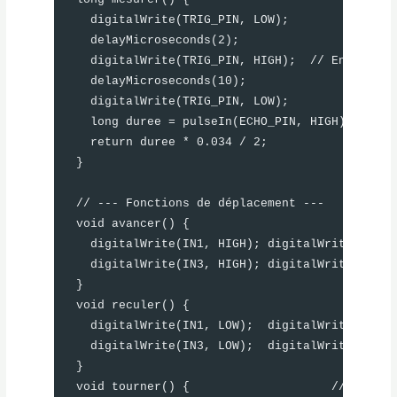
  digitalWrite(TRIG_PIN, LOW);

  delayMicroseconds(2);

  digitalWrite(TRIG_PIN, HIGH);  // Envoi impu
  delayMicroseconds(10);

  digitalWrite(TRIG_PIN, LOW);

  long duree = pulseIn(ECHO_PIN, HIGH);   // M
  return duree * 0.034 / 2;              // Co
}

// --- Fonctions de déplacement ---

void avancer() {

  digitalWrite(IN1, HIGH); digitalWrite(IN2, L
  digitalWrite(IN3, HIGH); digitalWrite(IN4, L
}

void reculer() {

  digitalWrite(IN1, LOW);  digitalWrite(IN2, H
  digitalWrite(IN3, LOW);  digitalWrite(IN4, H
}

void tourner() {                    // Tourne 