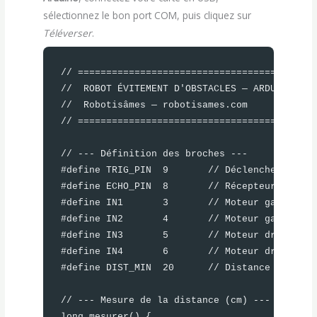
sélectionnez le bon port COM, puis cliquez sur
Téléverser
.
// ===========================================
//  ROBOT ÉVITEMENT D'OBSTACLES — ARDUINO UNO

//  Robotisâmes — robotisames.com

// ===========================================
// --- Définition des broches ---

#define TRIG_PIN  9       // Déclencheur ultra
#define ECHO_PIN  8       // Récepteur ultraso
#define IN1       3       // Moteur gauche : a
#define IN2       4       // Moteur gauche : a
#define IN3       5       // Moteur droit  : a
#define IN4       6       // Moteur droit  : a
#define DIST_MIN  20      // Distance mini (c
// --- Mesure de la distance (cm) ---

long mesurer() {
