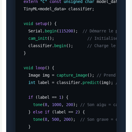
extern
"C"
const
unsigned char
 model_data[];

TinyML<model_data> classifier;

void
setup
() {

  Serial.
begin
(
115200
);  
// Démarre le port s
cam_init
();              
// Initialise la c
  classifier.
begin
();      
// Charge le modèl
}

void
loop
() {

  Image img = 
capture_image
(); 
// Prend une p
int
 label = classifier.
predict
(img); 
// Cla
if
 (label == 
1
) {

tone
(
8
, 
1000
, 
200
); 
// Son aigu = catégor
  } 
else if
 (label == 
2
) {

tone
(
8
, 
500
, 
200
);  
// Son grave = catégo
  }
