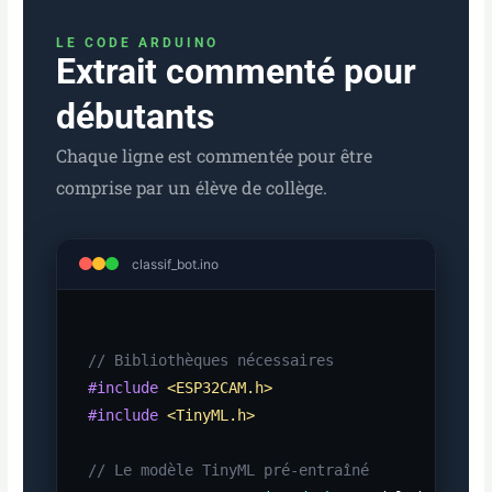
LE CODE ARDUINO
Extrait commenté pour
débutants
Chaque ligne est commentée pour être
comprise par un élève de collège.
classif_bot.ino
// Bibliothèques nécessaires
#include
<ESP32CAM.h>
#include
<TinyML.h>
// Le modèle TinyML pré-entraîné