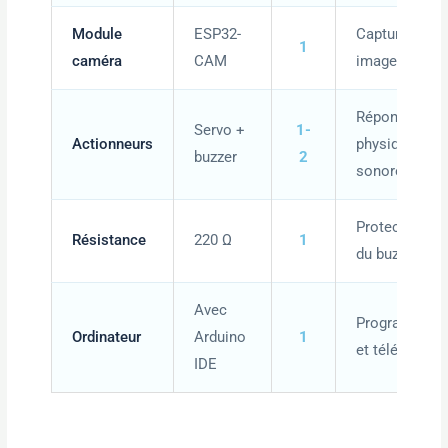
Module
ESP32-
Capture les
1
caméra
CAM
images
Réponse
Servo +
1-
Actionneurs
physique et
buzzer
2
sonore
Protection
Résistance
220 Ω
1
du buzzer
Avec
Programmer
Ordinateur
Arduino
1
et téléverser
IDE