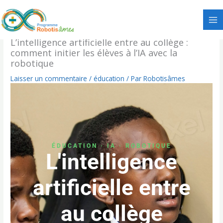
Aller
au
contenu
L’intelligence artificielle entre au collège :
comment initier les élèves à l’IA avec la
robotique
Laisser un commentaire
/
éducation
/ Par
Robotisâmes
ÉDUCATION · IA · ROBOTIQUE
L'intelligence
artificielle entre
au collège