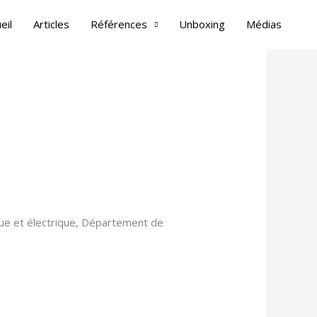
her
eil
Articles
Références
Unboxing
Médias
que et électrique, Département de