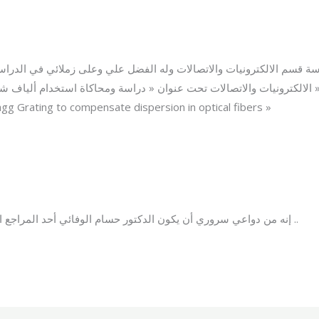
سة قسم الالكترونيات والاتصالات وله الفضل علي وعلى زملائي في الدراسة
تصالات تحت عنوان « دراسة ومحاكاة استخدام ألياف شبكة براغ لتعويض التشتت في الألياف الضوئية
agg Grating to compensate dispersion in optical fibers »
إنه من دواعي سروري أن يكون الدكتور حسام الوفائي أحد المراجع الأساسية لبرنامج روبوتيزام باللغة العربية ..