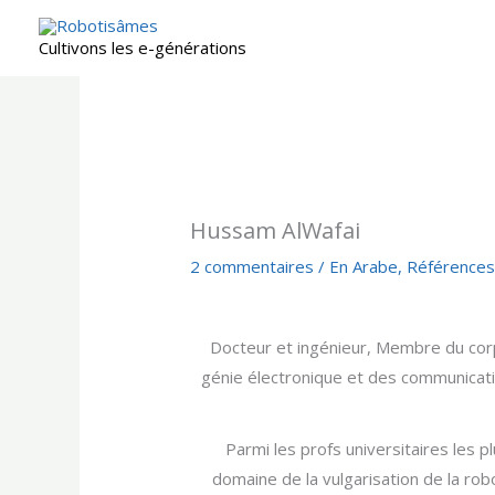
Aller
au
Cultivons les e-générations
contenu
Hussam AlWafai
2 commentaires
/
En Arabe
,
Référence
Docteur et ingénieur, Membre du corps
génie électronique et des communicati
Parmi les profs universitaires les p
domaine de la vulgarisation de la robo