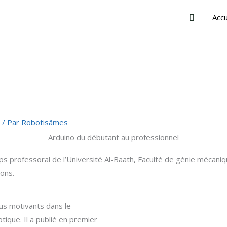
Recherc
Accu
s
/ Par
Robotisâmes
Arduino du débutant au professionnel
 professoral de l’Université Al-Baath, Faculté de génie mécani
ons.
lus motivants dans le
tique. Il a publié en premier