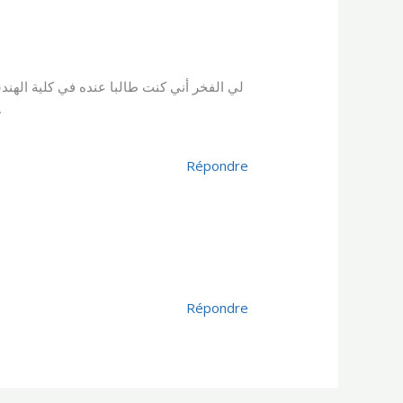
لي الفخر أني كنت طالبا عنده في كلية الهند
الالكترونيات والا »
Répondre
Répondre