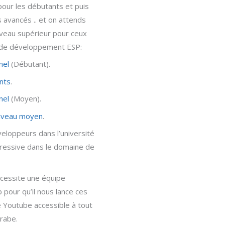
pour les débutants et puis
 avancés .. et on attends
niveau supérieur pour ceux
te de développement ESP:
nel
(Débutant).
nts
.
nel
(Moyen).
 niveau moyen
.
eloppeurs dans l’université
gressive dans le domaine de
cessite une équipe
pour qu’il nous lance ces
 Youtube accessible à tout
Arabe.